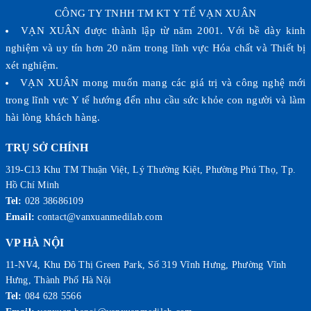
CÔNG TY TNHH TM KT Y TẾ VẠN XUÂN
VẠN XUÂN được thành lập từ năm 2001. Với bề dày kinh
nghiệm và uy tín hơn 20 năm trong lĩnh vực Hóa chất và Thiết bị
xét nghiệm.
VẠN XUÂN mong muốn mang các giá trị và công nghệ mới
trong lĩnh vực Y tế hướng đến nhu cầu sức khỏe con người và làm
hài lòng khách hàng.
TRỤ SỞ CHÍNH
319-C13 Khu TM Thuận Việt, Lý Thường Kiệt, Phường Phú Thọ, Tp.
Hồ Chí Minh
Tel:
028 38686109
Email:
contact@vanxuanmedilab.com
VP HÀ NỘI
11-NV4, Khu Đô Thị Green Park, Số 319 Vĩnh Hưng, Phường Vĩnh
Hưng, Thành Phố Hà Nội
Tel:
084 628 5566