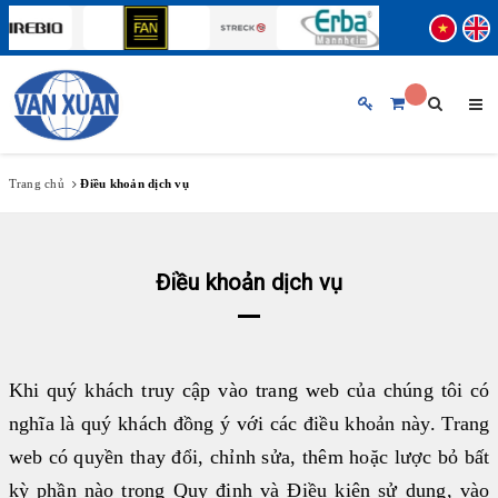
TRANG CHỦ
GIỚI THIỆU CHUNG
Trang chủ
Điều khoản dịch vụ
SẢN PHẨM
BẢN TIN
Điều khoản dịch vụ
THƯƠNG HIỆU
♦ ABBOTT
♦ FUJIREBIO
HỖ TRỢ KHÁCH HÀNG
♦ BECKMAN COULTER
Khi quý khách truy cập vào trang web của chúng tôi có
♦ STRECK
nghĩa là quý khách đồng ý với các điều khoản này. Trang
TUYỂN DỤNG
♦ ERBA MANNHEIM
web có quyền thay đổi, chỉnh sửa, thêm hoặc lược bỏ bất
♦ SIFIN
kỳ phần nào trong Quy định và Điều kiện sử dụng, vào