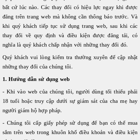
LIÊN HỆ
♦ SFRI
bất cứ lúc nào. Các thay đổi có hiệu lực ngay khi được
♦ DIAPRO
đăng trên trang web mà không cần thông báo trước. Và
♦ FAN
khi quý khách tiếp tục sử dụng trang web, sau khi các
♦ ARKRAY
thay đổi về quy định và điều kiện được đăng tải, có
nghĩa là quý khách chấp nhận với những thay đổi đó.
HUYẾT HỌC
Quý khách vui lòng kiểm tra thường xuyên để cập nhật
MIỄN DỊCH
những thay đổi của chúng tôi.
SINH HÓA
HÓA CHẤT
1. Hướng dẫn sử dụng web
NHÓM MÁU
- Khi vào web của chúng tôi, người dùng tối thiểu phải
ĐÔNG MÁU
18 tuổi hoặc truy cập dưới sự giám sát của cha mẹ hay
GEL CARD
người giám hộ hợp pháp.
THIẾT BỊ KHÁC
- Chúng tôi cấp giấy phép sử dụng để bạn có thể mua
VI SINH
sắm trên web trong khuôn khổ điều khoản và điều kiện
TEST NHANH