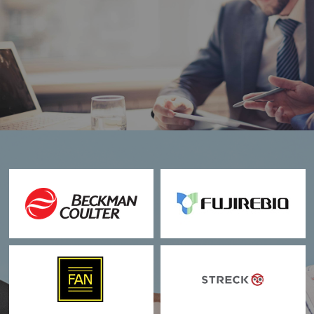
Đối tác
BECKMAN COULTER
|
FUJIREBIO
|
FAN
|
STRECK
|
ERBALACHEMA
|
SIFIN
|
SFRI
|