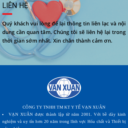
LIÊN HỆ
Quý khách vui lòng để lại thông tin liên lạc và nội
dung cần quan tâm. Chúng tôi sẽ liên hệ lại trong
thời gian sớm nhất. Xin chân thành cảm ơn.
CÔNG TY TNHH TM KT Y TẾ VẠN XUÂN
VẠN XUÂN được thành lập từ năm 2001. Với bề dày kinh
nghiệm và uy tín hơn 20 năm trong lĩnh vực Hóa chất và Thiết bị