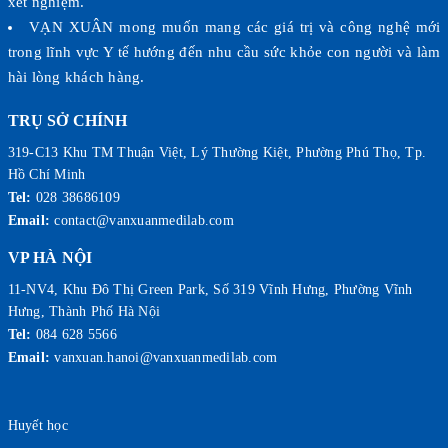
xét nghiệm.
VẠN XUÂN mong muốn mang các giá trị và công nghệ mới
trong lĩnh vực Y tế hướng đến nhu cầu sức khỏe con người và làm
hài lòng khách hàng.
TRỤ SỞ CHÍNH
319-C13 Khu TM Thuận Việt, Lý Thường Kiệt, Phường Phú Thọ, Tp.
Hồ Chí Minh
Tel:
028 38686109
Email:
contact@vanxuanmedilab.com
VP HÀ NỘI
11-NV4, Khu Đô Thị Green Park, Số 319 Vĩnh Hưng, Phường Vĩnh
Hưng, Thành Phố Hà Nội
Tel:
084 628 5566
Email:
vanxuan.hanoi@vanxuanmedilab.com
Huyết học