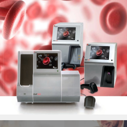
LIÊN HỆ
♦ SFRI
♦ DIAPRO
♦ FAN
♦ ARKRAY
HUYẾT HỌC
MIỄN DỊCH
SINH HÓA
HÓA CHẤT
NHÓM MÁU
ĐÔNG MÁU
GEL CARD
THIẾT BỊ KHÁC
VI SINH
TEST NHANH