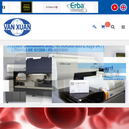
TRANG CHỦ
GIỚI THIỆU CHUNG
SẢN PHẨM
BẢN TIN
THƯƠNG HIỆU
♦ ABBOTT
♦ FUJIREBIO
HỖ TRỢ KHÁCH HÀNG
♦ BECKMAN COULTER
♦ STRECK
TUYỂN DỤNG
♦ ERBA MANNHEIM
♦ SIFIN