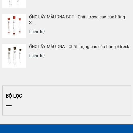
DIAPRO
|
ỐNG LẤY MẪU RNA BCT - Chất lượng cao của hãng
ABBOTT
S...
|
Liên hệ
ARKRAY
ỐNG LẤY MẪU DNA - Chất lượng cao của hãng Streck
Liên hệ
BỘ LỌC