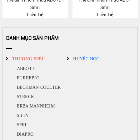
LIÊN HỆ
Thẻ định nhóm máu ABO+D -
Thẻ định nhóm máu ABO -
♦ SFRI
Sifin
Sifin
♦ DIAPRO
Liên hệ
Liên hệ
♦ FAN
♦ ARKRAY
DANH MỤC SẢN PHẨM
HUYẾT HỌC
MIỄN DỊCH
THƯƠNG HIỆU
HUYẾT HỌC
SINH HÓA
ABBOTT
HÓA CHẤT
FUJIREBIO
BECKMAN COULTER
NHÓM MÁU
STRECK
ĐÔNG MÁU
ERBA MANNHEIM
GEL CARD
SIFIN
THIẾT BỊ KHÁC
SFRI
VI SINH
DIAPRO
TEST NHANH