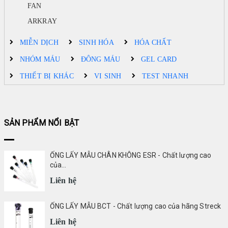
FAN
Đối tác
ARKRAY
BECKMAN COULTER
MIỄN DỊCH
SINH HÓA
HÓA CHẤT
|
NHÓM MÁU
ĐÔNG MÁU
GEL CARD
FUJIREBIO
|
THIẾT BỊ KHÁC
VI SINH
TEST NHANH
FAN
|
STRECK
SẢN PHẨM NỔI BẬT
|
ERBALACHEMA
ỐNG LẤY MẪU CHÂN KHÔNG ESR - Chất lượng cao
|
của...
SIFIN
Liên hệ
|
ỐNG LẤY MẪU BCT - Chất lượng cao của hãng Streck
SFRI
Liên hệ
|