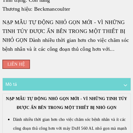
Thương hiệu:
Beckmancoulter
Đối tác
BECKMAN COULTER
NẠP MẪU TỰ ĐỘNG NHỎ GỌN MỚI - VÌ NHỮNG
|
TINH TÚY ĐƯỢC ẨN BÊN TRONG MỘT THIẾT BỊ
FUJIREBIO
NHỎ GỌN Dành nhiều thời gian hơn cho việc chăm sóc
|
bệnh nhân và ít các công đoạn thủ công hơn với...
FAN
|
LIÊN HỆ
STRECK
|
Mô tả
ERBALACHEMA
|
NẠP MẪU TỰ ĐỘNG NHỎ GỌN MỚI - VÌ NHỮNG TINH TÚY
SIFIN
ĐƯỢC ẨN BÊN TRONG MỘT THIẾT BỊ NHỎ GỌN
|
Dành nhiều thời gian hơn cho việc chăm sóc bệnh nhân và ít các
SFRI
công đoạn thủ công hơn với máy DxH 560 AL nhỏ gọn mà mạnh
|