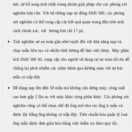
mẽ, sự bổ sung mới nhất trong nhóm giải pháp cho các phòng xét
DIAPRO
nghiệm bận rộn. Với hệ thống nạp tự động DxH 560, các phòng
|
xét nghiệm có thể cung cấp các kết quả quan trọng đầu tiên một
ABBOTT
|
cách chính xác, với lượng hút chỉ 17 µL.
ARKRAY
Trải nghiệm sự an toàn gần như tuyệt đối với khả năng nạp và
chạy mẫu liên tục có nhiều thời lượng để làm việc khác. Máy phân
tích DxH 560 AL cung cấp cho người sử dụng sự an toàn tối ưu để
chống lại phơi nhiễm các mầm bệnh qua đường máu với sự hút
mẫu có nắp đậy.
Dễ dàng nạp lên đến 50 mẫu mà không cần dừng máy, công suất
cao hơn gấp 2 lần so với máy khác cùng phân khúc. Các phòng xét
nghiệm cũng có thể chọn chế độ ống mở cho các ống ít mẫu và
được lấy bằng ống không có nắp đậy. Tiêu chuẩn hóa quản lý loại
ống mẫu được đơn giản hóa bằng việc kiểm tra theo quy tắc.