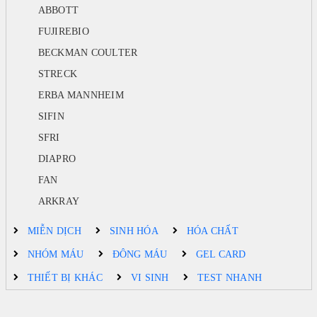
ABBOTT
FUJIREBIO
BECKMAN COULTER
STRECK
ERBA MANNHEIM
SIFIN
SFRI
DIAPRO
FAN
ARKRAY
MIỄN DỊCH
SINH HÓA
HÓA CHẤT
NHÓM MÁU
ĐÔNG MÁU
GEL CARD
THIẾT BỊ KHÁC
VI SINH
TEST NHANH