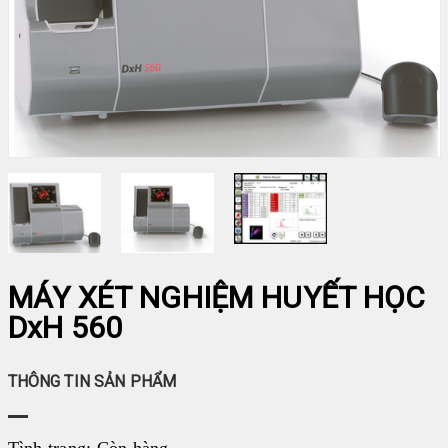
LIÊN HỆ
♦ SFRI
♦ DIAPRO
♦ FAN
♦ ARKRAY
HUYẾT HỌC
MIỄN DỊCH
SINH HÓA
HÓA CHẤT
NHÓM MÁU
MÁY XÉT NGHIỆM HUYẾT HỌC
ĐÔNG MÁU
DxH 560
GEL CARD
THIẾT BỊ KHÁC
THÔNG TIN SẢN PHẨM
VI SINH
TEST NHANH
Tình trạng:
Còn hàng