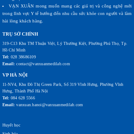
VẠN XUÂN mong muốn mang các giá trị và công nghệ mới
trong lĩnh vực Y tế hướng đến nhu cầu sức khỏe con người và làm
hài lòng khách hàng.
TRỤ SỞ CHÍNH
319-C13 Khu TM Thuận Việt, Lý Thường Kiệt, Phường Phú Thọ, Tp.
Hồ Chí Minh
Tel:
028 38686109
Email:
contact@vanxuanmedilab.com
VP HÀ NỘI
11-NV4, Khu Đô Thị Green Park, Số 319 Vĩnh Hưng, Phường Vĩnh
Hưng, Thành Phố Hà Nội
Tel:
084 628 5566
Email:
vanxuan.hanoi@vanxuanmedilab.com
Huyết học
Sinh hóa