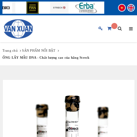
TRANG CHỦ
GIỚI THIỆU CHUNG
Trang chủ
SẢN PHẨM NỔI BẬT
ỐNG LẤY MẪU DNA - Chất lượng cao của hãng Streck
SẢN PHẨM
BẢN TIN
THƯƠNG HIỆU
♦ ABBOTT
♦ FUJIREBIO
HỖ TRỢ KHÁCH HÀNG
♦ BECKMAN COULTER
♦ STRECK
TUYỂN DỤNG
♦ ERBA MANNHEIM
♦ SIFIN