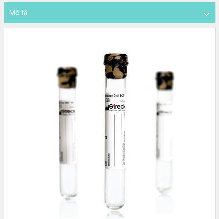
DIAPRO
Mô tả
|
ABBOTT
|
ARKRAY