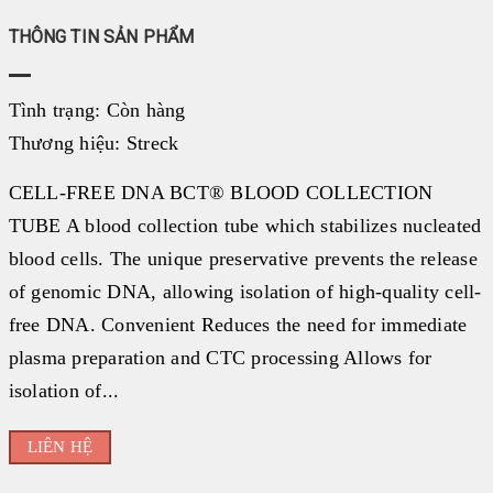
Đối tác
THÔNG TIN SẢN PHẨM
BECKMAN COULTER
|
Tình trạng:
Còn hàng
FUJIREBIO
Thương hiệu:
Streck
|
CELL-FREE DNA BCT® BLOOD COLLECTION
FAN
TUBE A blood collection tube which stabilizes nucleated
|
blood cells. The unique preservative prevents the release
STRECK
|
of genomic DNA, allowing isolation of high-quality cell-
ERBALACHEMA
free DNA. Convenient Reduces the need for immediate
|
plasma preparation and CTC processing Allows for
SIFIN
isolation of...
|
LIÊN HỆ
SFRI
|