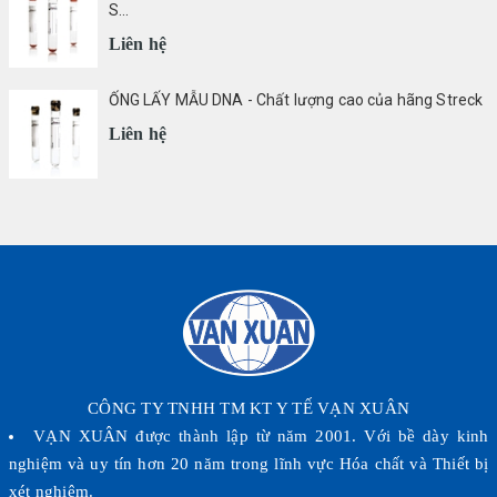
S...
Liên hệ
ỐNG LẤY MẪU DNA - Chất lượng cao của hãng Streck
Liên hệ
CÔNG TY TNHH TM KT Y TẾ VẠN XUÂN
VẠN XUÂN được thành lập từ năm 2001. Với bề dày kinh
nghiệm và uy tín hơn 20 năm trong lĩnh vực Hóa chất và Thiết bị
xét nghiệm.