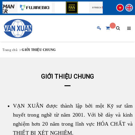
TRANG CHỦ
GIỚI THIỆU CHUNG
Trang chủ
GIỚI THIỆU CHUNG
SẢN PHẨM
BẢN TIN
GIỚI THIỆU CHUNG
THƯƠNG HIỆU
♦ ABBOTT
♦ FUJIREBIO
HỖ TRỢ KHÁCH HÀNG
♦ BECKMAN COULTER
VẠN XUÂN được thành lập bởi một Kỹ sư tâm
♦ STRECK
huyết trong nghề từ năm 2001. Với bề dày và kinh
TUYỂN DỤNG
♦ ERBA MANNHEIM
nghiệm hơn 20 năm trong lĩnh vực HÓA CHẤT và
♦ SIFIN
THIẾT BỊ XÉT NGHIỆM.