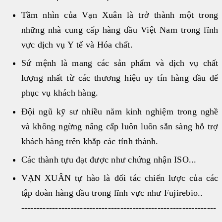
LIÊN HỆ
♦ SFRI
Tầm nhìn của Vạn Xuân là trở thành một trong
♦ DIAPRO
những nhà cung cấp hàng đầu Việt Nam trong lĩnh
♦ FAN
vực dịch vụ Y tế và Hóa chất.
♦ ARKRAY
Sứ mệnh là mang các sản phẩm và dịch vụ chất
HUYẾT HỌC
lượng nhất từ các thương hiệu uy tín hàng đầu để
MIỄN DỊCH
phục vụ khách hàng.
SINH HÓA
Đội ngũ kỹ sư nhiều năm kinh nghiệm trong nghề
HÓA CHẤT
và không ngừng nâng cấp luôn luôn sẵn sàng hỗ trợ
NHÓM MÁU
khách hàng trên khắp các tỉnh thành.
ĐÔNG MÁU
Các thành tựu đạt được như chứng nhận ISO...
GEL CARD
VẠN XUÂN tự hào là đối tác chiến lược của các
THIẾT BỊ KHÁC
tập đoàn hàng đầu trong lĩnh vực như Fujirebio..
VI SINH
---------------------------------------------------------------
TEST NHANH