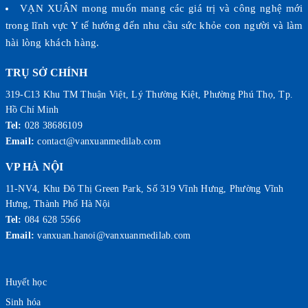
VẠN XUÂN mong muốn mang các giá trị và công nghệ mới
DIAPRO
trong lĩnh vực Y tế hướng đến nhu cầu sức khỏe con người và làm
|
hài lòng khách hàng.
ABBOTT
|
TRỤ SỞ CHÍNH
ARKRAY
319-C13 Khu TM Thuận Việt, Lý Thường Kiệt, Phường Phú Thọ, Tp.
Hồ Chí Minh
Tel:
028 38686109
Email:
contact@vanxuanmedilab.com
VP HÀ NỘI
11-NV4, Khu Đô Thị Green Park, Số 319 Vĩnh Hưng, Phường Vĩnh
Hưng, Thành Phố Hà Nội
Tel:
084 628 5566
Email:
vanxuan.hanoi@vanxuanmedilab.com
Huyết học
Sinh hóa