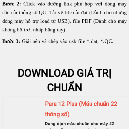
LIÊN HỆ
♦ SFRI
Bước 2:
Click vào đường link phù hợp với dòng máy
♦ DIAPRO
cần cài thông số QC. Tải về file cài đặt (Dành cho những
♦ FAN
dòng máy hỗ trợ load từ USB), file PDF (Dành cho máy
♦ ARKRAY
không hỗ trợ, nhập bằng tay)
Bước 3:
Giải nén và chép vào usb file *.dat, *.QC.
HUYẾT HỌC
MIỄN DỊCH
SINH HÓA
DOWNLOAD GIÁ TRỊ
HÓA CHẤT
NHÓM MÁU
CHUẨN
ĐÔNG MÁU
GEL CARD
Para 12 Plus (Máu chuẩn 22
THIẾT BỊ KHÁC
thông số)
VI SINH
Dung dịch máu chuẩn cho máy 22
TEST NHANH