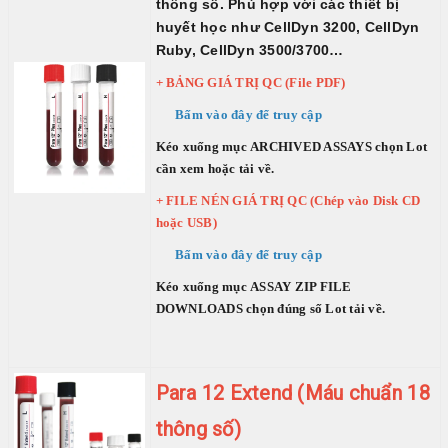
thông số. Phù hợp với các thiết bị
huyết học như CellDyn 3200, CellDyn
Đối tác
Ruby, CellDyn 3500/3700…
BECKMAN COULTER
+ BẢNG GIÁ TRỊ QC (File PDF)
|
Bấm vào đây để truy cập
FUJIREBIO
|
Kéo xuống mục ARCHIVED ASSAYS chọn Lot
cần xem hoặc tải về.
FAN
+ FILE NÉN GIÁ TRỊ QC (Chép vào Disk CD
|
hoặc USB)
STRECK
Bấm vào đây để truy cập
|
Kéo xuống mục ASSAY ZIP FILE
ERBALACHEMA
DOWNLOADS chọn đúng số Lot tải về.
|
SIFIN
|
Para 12 Extend (Máu chuẩn 18
SFRI
thông số)
|