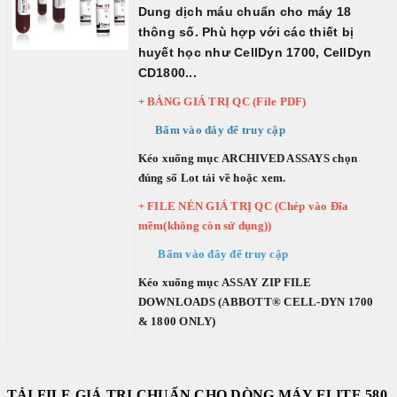
Dung dịch máu chuẩn cho máy 18
DIAPRO
thông số. Phù hợp với các thiết bị
|
huyết học như CellDyn 1700, CellDyn
ABBOTT
CD1800...
|
+ BẢNG GIÁ TRỊ QC (File PDF)
ARKRAY
Bấm vào đây để truy cập
Kéo xuống mục ARCHIVED ASSAYS chọn
đúng số Lot tải về hoặc xem.
+ FILE NÉN GIÁ TRỊ QC (Chép vào Đĩa
mềm(không còn sử dụng))
Bấm vào đây để truy cập
Kéo xuống mục ASSAY ZIP FILE
DOWNLOADS (ABBOTT® CELL-DYN 1700
& 1800 ONLY)
TẢI FILE GIÁ TRỊ CHUẨN CHO DÒNG MÁY ELITE 580