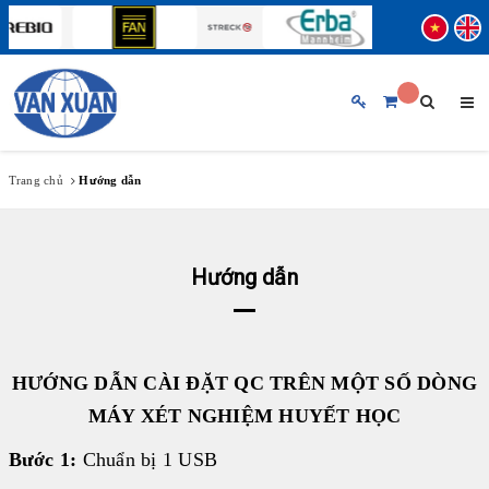
TRANG CHỦ
GIỚI THIỆU CHUNG
Trang chủ
Hướng dẫn
SẢN PHẨM
BẢN TIN
Hướng dẫn
THƯƠNG HIỆU
♦ ABBOTT
♦ FUJIREBIO
HỖ TRỢ KHÁCH HÀNG
♦ BECKMAN COULTER
HƯỚNG DẪN CÀI ĐẶT QC TRÊN MỘT SỐ DÒNG
♦ STRECK
MÁY XÉT NGHIỆM HUYẾT HỌC
TUYỂN DỤNG
♦ ERBA MANNHEIM
Bước 1:
Chuẩn bị 1 USB
♦ SIFIN