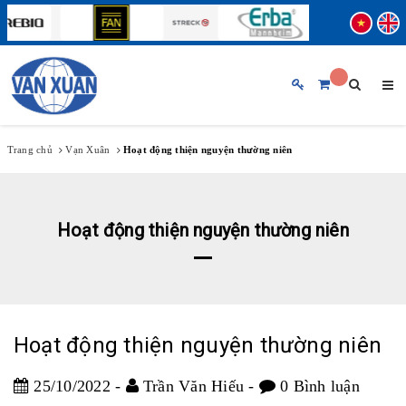
TRANG CHỦ
GIỚI THIỆU CHUNG
Trang chủ
Vạn Xuân
Hoạt động thiện nguyện thường niên
SẢN PHẨM
BẢN TIN
Hoạt động thiện nguyện thường niên
THƯƠNG HIỆU
♦ ABBOTT
♦ FUJIREBIO
HỖ TRỢ KHÁCH HÀNG
♦ BECKMAN COULTER
♦ STRECK
Hoạt động thiện nguyện thường niên
TUYỂN DỤNG
♦ ERBA MANNHEIM
25/10/2022
-
Trần Văn Hiếu
-
0 Bình luận
♦ SIFIN