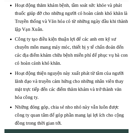
LIÊN HỆ
♦ SFRI
Hoạt động thăm khám bệnh, tầm soát sức khỏe và phát
♦ DIAPRO
thuốc giúp đỡ cho những người có hoàn cảnh khó khăn là
♦ FAN
Truyền thống và Văn hóa có từ những ngày đầu khi thành
♦ ARKRAY
lập Vạn Xuân.
Công ty tạo điều kiện thuận lợi để các anh em kỹ sư
HUYẾT HỌC
chuyên môn mang máy móc, thiết bị y tế chẩn đoán đến
MIỄN DỊCH
các địa điểm khám chữa bệnh miễn phí để phục vụ bà con
có hoàn cảnh khó khăn.
SINH HÓA
Hoạt động thiện nguyện này xuất phát từ tâm của người
HÓA CHẤT
lãnh đạo và truyền cảm hứng cho những nhân viên thay
NHÓM MÁU
mặt trực tiếp đến các điểm thăm khám và trở thành văn
ĐÔNG MÁU
hóa công ty.
GEL CARD
Những đóng góp, chia sẻ nho nhỏ này vẫn luôn được
THIẾT BỊ KHÁC
công ty quan tâm để góp phần mang lại lợi ích cho cộng
VI SINH
đồng trong thời gian tới.
TEST NHANH