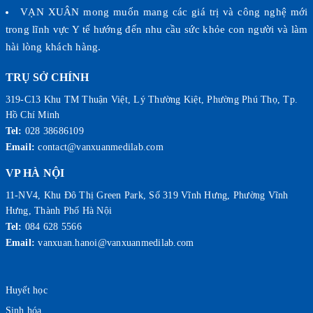
VẠN XUÂN mong muốn mang các giá trị và công nghệ mới
trong lĩnh vực Y tế hướng đến nhu cầu sức khỏe con người và làm
hài lòng khách hàng.
TRỤ SỞ CHÍNH
319-C13 Khu TM Thuận Việt, Lý Thường Kiệt, Phường Phú Thọ, Tp.
Hồ Chí Minh
Tel:
028 38686109
Email:
contact@vanxuanmedilab.com
VP HÀ NỘI
11-NV4, Khu Đô Thị Green Park, Số 319 Vĩnh Hưng, Phường Vĩnh
Hưng, Thành Phố Hà Nội
Tel:
084 628 5566
Email:
vanxuan.hanoi@vanxuanmedilab.com
Huyết học
Sinh hóa