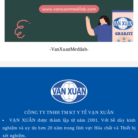
-VanXuanMedilab-
CÔNG TY TNHH TM KT Y TẾ VẠN XUÂN
VẠN XUÂN được thành lập từ năm 2001. Với bề dày kinh
nghiệm và uy tín hơn 20 năm trong lĩnh vực Hóa chất và Thiết bị
xét nghiệm.