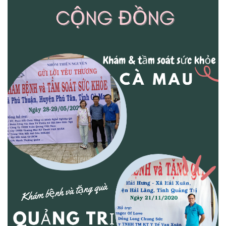
Đối tác
BECKMAN COULTER
|
FUJIREBIO
|
FAN
|
STRECK
|
ERBALACHEMA
|
SIFIN
|
SFRI
|