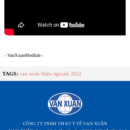
- VanXuanMedilab -
TAGS:
vạn xuân thiện nguyện 2022
CÔNG TY TNHH TM KT Y TẾ VẠN XUÂN