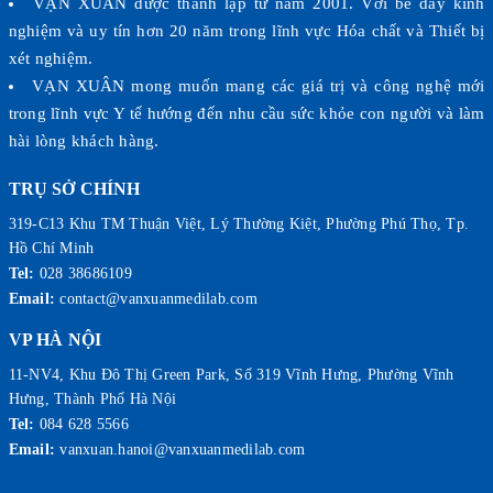
VẠN XUÂN được thành lập từ năm 2001. Với bề dày kinh
nghiệm và uy tín hơn 20 năm trong lĩnh vực Hóa chất và Thiết bị
xét nghiệm.
VẠN XUÂN mong muốn mang các giá trị và công nghệ mới
trong lĩnh vực Y tế hướng đến nhu cầu sức khỏe con người và làm
hài lòng khách hàng.
TRỤ SỞ CHÍNH
319-C13 Khu TM Thuận Việt, Lý Thường Kiệt, Phường Phú Thọ, Tp.
Hồ Chí Minh
Tel:
028 38686109
Email:
contact@vanxuanmedilab.com
VP HÀ NỘI
11-NV4, Khu Đô Thị Green Park, Số 319 Vĩnh Hưng, Phường Vĩnh
Hưng, Thành Phố Hà Nội
Tel:
084 628 5566
Email:
vanxuan.hanoi@vanxuanmedilab.com