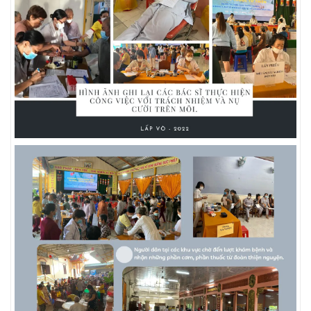
DIAPRO
|
ABBOTT
|
ARKRAY