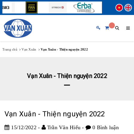
TRANG CHỦ
GIỚI THIỆU CHUNG
Trang chủ
Vạn Xuân
Vạn Xuân - Thiện nguyện 2022
SẢN PHẨM
BẢN TIN
Vạn Xuân - Thiện nguyện 2022
THƯƠNG HIỆU
♦ ABBOTT
♦ FUJIREBIO
HỖ TRỢ KHÁCH HÀNG
♦ BECKMAN COULTER
♦ STRECK
Vạn Xuân - Thiện nguyện 2022
TUYỂN DỤNG
♦ ERBA MANNHEIM
15/12/2022
-
Trần Văn Hiếu
-
0 Bình luận
♦ SIFIN