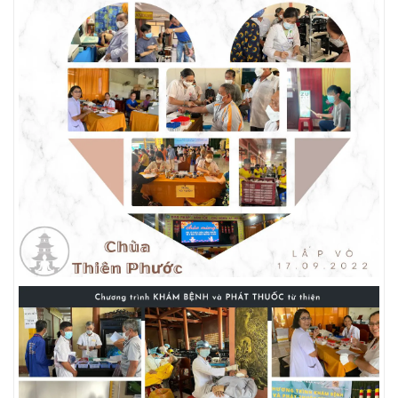
Đối tác
BECKMAN COULTER
|
FUJIREBIO
|
FAN
|
STRECK
|
ERBALACHEMA
|
SIFIN
|
SFRI
|