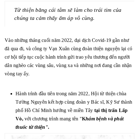
LIÊN HỆ
♦ SFRI
Từ thiện bằng cái tâm sẽ làm cho trái tim của
♦ DIAPRO
chúng ta cảm thấy ấm áp vô cùng.
♦ FAN
♦ ARKRAY
Vào những tháng cuối năm 2022, đại dịch Covid-19 gần như
HUYẾT HỌC
đã qua đi, và công ty Vạn Xuân cùng đoàn thiện nguyện lại có
MIỄN DỊCH
cơ hội tiếp tục cuộc hành trình gửi trao yêu thương đến người
dân nghèo các vùng sâu, vùng xa và những nơi đang cần nhận
SINH HÓA
vòng tay ấy.
HÓA CHẤT
NHÓM MÁU
Hành trình đầu tiên trong năm 2022, Hội từ thiện chùa
ĐÔNG MÁU
Tường Nguyên kết hợp cùng đoàn y Bác sĩ, Kỹ Sư thành
GEL CARD
phố Hồ Chí Minh hướng về miền Tây
tại thị trấn Lấp
THIẾT BỊ KHÁC
Vò,
với chương trình mang tên "
K
hám bệnh và phát
thuốc từ thiện".
VI SINH
TEST NHANH