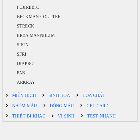
FUJIREBIO
BECKMAN COULTER
STRECK
ERBA MANNHEIM
SIFIN
SFRI
DIAPRO
FAN
ARKRAY
MIỄN DỊCH
SINH HÓA
HÓA CHẤT
NHÓM MÁU
ĐÔNG MÁU
GEL CARD
THIẾT BỊ KHÁC
VI SINH
TEST NHANH