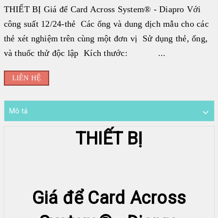
THIẾT BỊ Giá để Card Across System® - Diapro Với
Đối tác
công suất 12/24-thẻ Các ống và dung dịch mẫu cho các
BECKMAN COULTER
thẻ xét nghiệm trên cùng một đơn vị Sử dụng thẻ, ống,
|
và thuốc thử độc lập Kích thước: ...
FUJIREBIO
|
LIÊN HỆ
FAN
|
Mô tả
STRECK
|
THIẾT BỊ
ERBALACHEMA
|
SIFIN
|
Giá để Card Across
SFRI
|