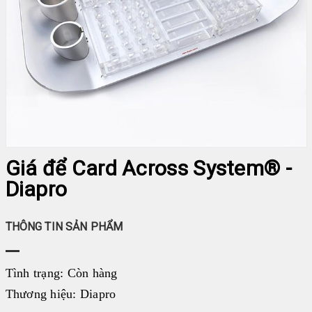
LIÊN HỆ
♦ SFRI
♦ DIAPRO
♦ FAN
♦ ARKRAY
HUYẾT HỌC
MIỄN DỊCH
SINH HÓA
Giá để Card Across System® -
HÓA CHẤT
Diapro
NHÓM MÁU
ĐÔNG MÁU
THÔNG TIN SẢN PHẨM
GEL CARD
THIẾT BỊ KHÁC
Tình trạng:
Còn hàng
VI SINH
Thương hiệu:
Diapro
TEST NHANH