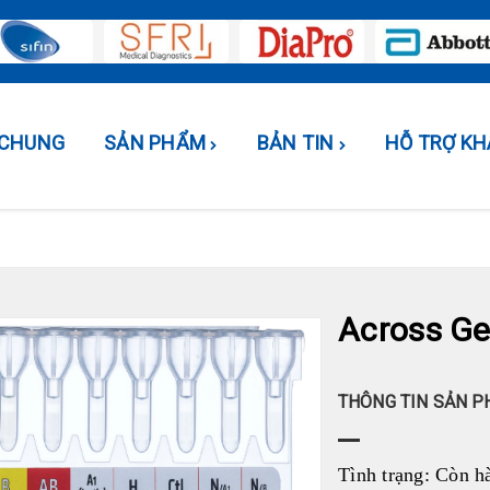
U CHUNG
SẢN PHẨM
BẢN TIN
HỖ TRỢ K
Across Ge
THÔNG TIN SẢN 
Tình trạng:
Còn h