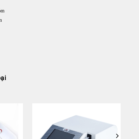
hóm
n
ại