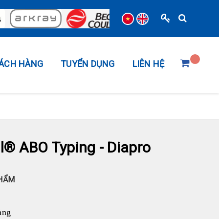
HÁCH HÀNG
TUYỂN DỤNG
LIÊN HỆ
l® ABO Typing - Diapro
PHẨM
àng