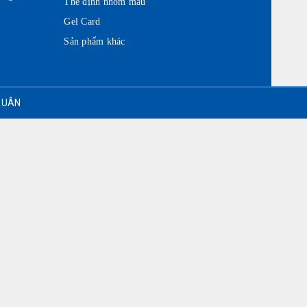
Thẻ định nhóm máu
Gel Card
Sản phẩm khác
 XUÂN