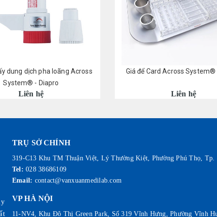
ấy dung dịch pha loãng Across
Giá để Card Across System® 
System® - Diapro
Liên hệ
Liên hệ
TRỤ SỞ CHÍNH
319-C13 Khu TM Thuận Việt, Lý Thường Kiệt, Phường Phú Thọ, Tp.
Tel:
028 38686109
Email:
contact@vanxuanmedilab.com
VP HÀ NỘI
ày
ất
11-NV4, Khu Đô Thị Green Park, Số 319 Vĩnh Hưng, Phường Vĩnh H