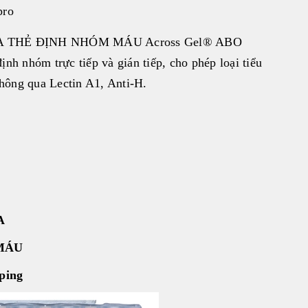
pro
 THẺ ĐỊNH NHÓM MÁU Across Gel® ABO
nh nhóm trực tiếp và gián tiếp, cho phép loại tiểu
ông qua Lectin A1, Anti-H.
A
MÁU
ping