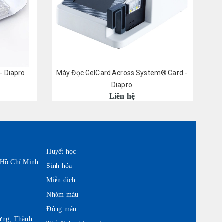
- Diapro
Máy Đọc GelCard Across System® Card -
M
Diapro
Liên hệ
Huyết học
 Hồ Chí Minh
Sinh hóa
Miễn dịch
Nhóm máu
Đông máu
ưng, Thành