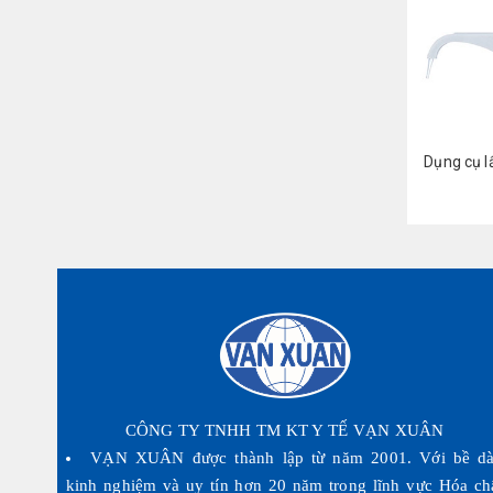
Across Gel® AHG (IgG+C3d) - Diapro
Dụng cụ l
Liên hệ
CÔNG TY TNHH TM KT Y TẾ VẠN XUÂN
VẠN XUÂN được thành lập từ năm 2001. Với bề d
kinh nghiệm và uy tín hơn 20 năm trong lĩnh vực Hóa ch