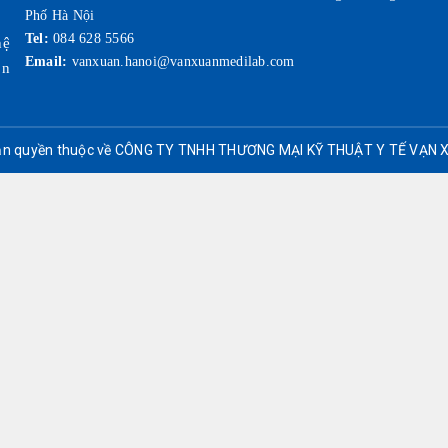
Phố Hà Nội
Tel:
084 628 5566
hệ
Email:
vanxuan.hanoi@vanxuanmedilab.com
on
n quyền thuộc về CÔNG TY TNHH THƯƠNG MẠI KỸ THUẬT Y TẾ VẠN