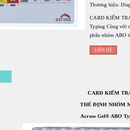
Thương hiệu:
Dia
CARD KIỂM TRA
Typing Cùng với đị
phân nhóm ABO th
LIÊN HỆ
ả
CARD KIỂM TR
THẺ ĐỊNH NHÓM 
Across Gel® ABO Ty