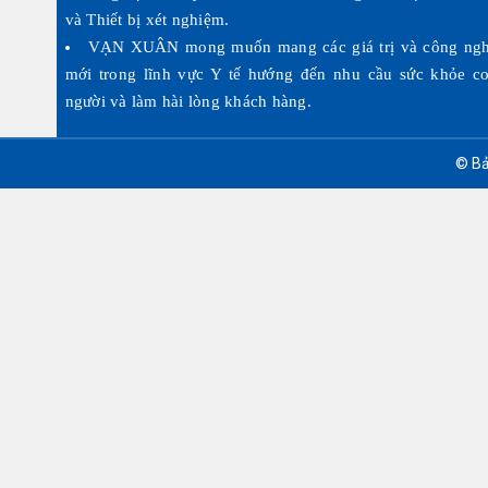
và Thiết bị xét nghiệm.
VẠN XUÂN mong muốn mang các giá trị và công ng
mới trong lĩnh vực Y tế hướng đến nhu cầu sức khỏe c
người và làm hài lòng khách hàng.
© Bả