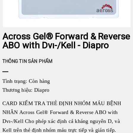
LIÊN HỆ
♦ SFRI
♦ DIAPRO
♦ FAN
♦ ARKRAY
Across Gel® Forward & Reverse
ABO with Dvı-/Kell - Diapro
HUYẾT HỌC
MIỄN DỊCH
THÔNG TIN SẢN PHẨM
SINH HÓA
HÓA CHẤT
Tình trạng:
Còn hàng
NHÓM MÁU
Thương hiệu:
Diapro
ĐÔNG MÁU
CARD KIỂM TRA THẺ ĐỊNH NHÓM MÁU BỆNH
GEL CARD
NHÂN Across Gel® Forward & Reverse ABO with
THIẾT BỊ KHÁC
Dvı-/Kell Cho phép xác định cả kháng nguyên D, và
VI SINH
Kell trên thẻ định nhóm máu trực tiếp và gián tiếp.
TEST NHANH