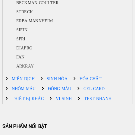
BECKMAN COULTER
STRECK
ERBA MANNHEIM
SIFIN
SFRI
DIAPRO
FAN
ARKRAY
MIỄN DỊCH
SINH HÓA
HÓA CHẤT
NHÓM MÁU
ĐÔNG MÁU
GEL CARD
THIẾT BỊ KHÁC
VI SINH
TEST NHANH
SẢN PHẨM NỔI BẬT