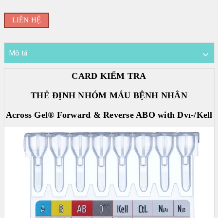
Đối tác
LIÊN HỆ
BECKMAN COULTER
|
Mô tả
FUJIREBIO
|
CARD KIỂM TRA
FAN
THẺ ĐỊNH NHÓM MÁU BỆNH NHÂN
|
Across Gel® Forward & Reverse ABO with Dvı-/Kell
STRECK
|
ERBALACHEMA
|
SIFIN
|
SFRI
|