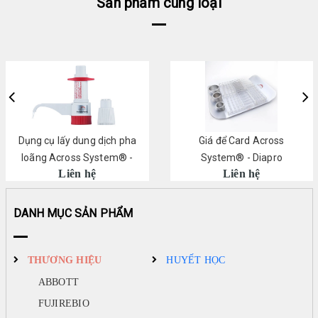
Sản phẩm cùng loại
Dụng cụ lấy dung dịch pha
Giá để Card Across
loãng Across System® -
System® - Diapro
Liên hệ
Liên hệ
Diapro
DANH MỤC SẢN PHẨM
THƯƠNG HIỆU
HUYẾT HỌC
ABBOTT
FUJIREBIO