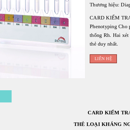
Thương hiệu:
Dia
CARD KIỂM TRA
Phenotyping Cho p
thống Rh. Hai xét
thẻ duy nhất.
LIÊN HỆ
ả
CARD KIỂM TR
THẺ LOẠI KHÁNG N