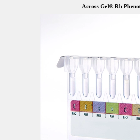
Across Gel® Rh Pheno