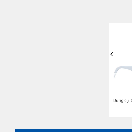
Across Gel® AHG (IgG+C3d) - Diapro
Dụng cụ l
Liên hệ