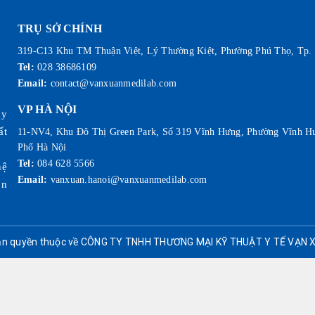
TRỤ SỞ CHÍNH
319-C13 Khu TM Thuận Việt, Lý Thường Kiệt, Phường Phú Thọ, Tp.
Tel:
028 38686109
Email:
contact@vanxuanmedilab.com
VP HÀ NỘI
ày
ất
11-NV4, Khu Đô Thị Green Park, Số 319 Vĩnh Hưng, Phường Vĩnh H
Phố Hà Nội
Tel:
084 628 5566
hệ
Email:
vanxuan.hanoi@vanxuanmedilab.com
on
n quyền thuộc về CÔNG TY TNHH THƯƠNG MẠI KỸ THUẬT Y TẾ VẠN