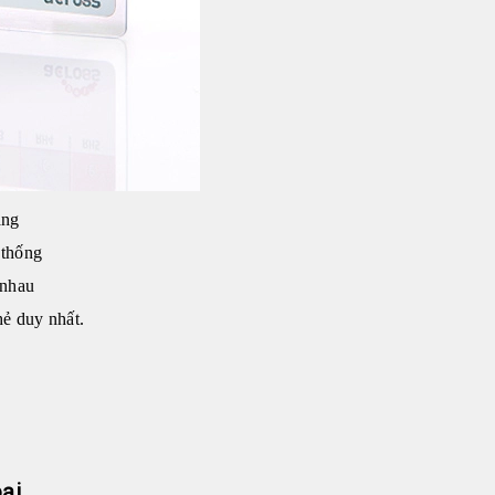
áng
 thống
 nhau
hẻ duy nhất.
ại