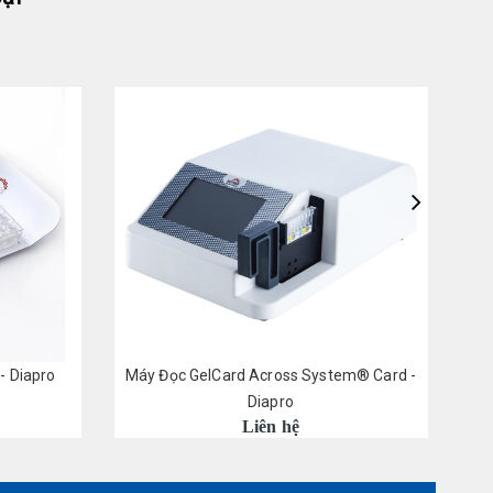
- Diapro
Máy Đọc GelCard Across System® Card -
M
Diapro
Liên hệ