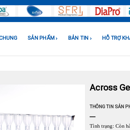
U CHUNG
SẢN PHẨM
BẢN TIN
HỖ TRỢ K
Across Ge
THÔNG TIN SẢN 
Tình trạng:
Còn h