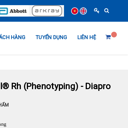
HÁCH HÀNG
TUYỂN DỤNG
LIÊN HỆ
l® Rh (Phenotyping) - Diapro
PHẨM
àng