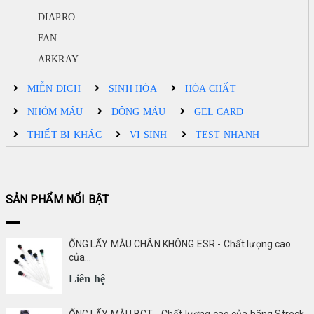
DIAPRO
FAN
ARKRAY
MIỄN DỊCH
SINH HÓA
HÓA CHẤT
NHÓM MÁU
ĐÔNG MÁU
GEL CARD
THIẾT BỊ KHÁC
VI SINH
TEST NHANH
SẢN PHẨM NỔI BẬT
ỐNG LẤY MẪU CHÂN KHÔNG ESR - Chất lượng cao
của...
Liên hệ