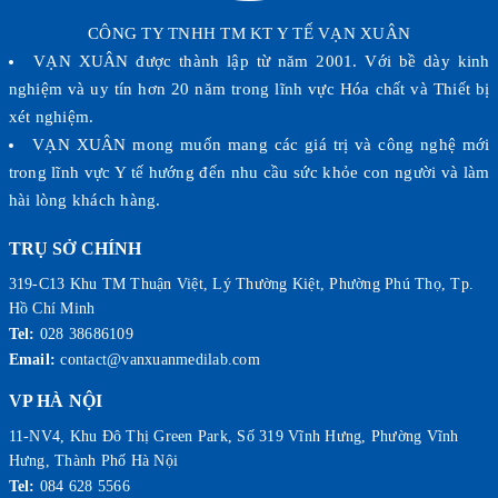
CÔNG TY TNHH TM KT Y TẾ VẠN XUÂN
VẠN XUÂN được thành lập từ năm 2001. Với bề dày kinh
nghiệm và uy tín hơn 20 năm trong lĩnh vực Hóa chất và Thiết bị
xét nghiệm.
VẠN XUÂN mong muốn mang các giá trị và công nghệ mới
trong lĩnh vực Y tế hướng đến nhu cầu sức khỏe con người và làm
hài lòng khách hàng.
TRỤ SỞ CHÍNH
319-C13 Khu TM Thuận Việt, Lý Thường Kiệt, Phường Phú Thọ, Tp.
Hồ Chí Minh
Tel:
028 38686109
Email:
contact@vanxuanmedilab.com
VP HÀ NỘI
11-NV4, Khu Đô Thị Green Park, Số 319 Vĩnh Hưng, Phường Vĩnh
Hưng, Thành Phố Hà Nội
Tel:
084 628 5566