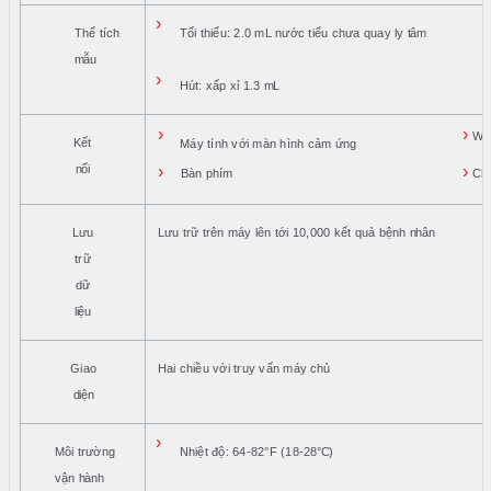
›
Thể tích
Tối thiểu: 2.0 mL nước tiểu chưa quay ly
tâm
mẫu
›
Hút: xấp xỉ 1.3
mL
›
›
Wi
Kết
Máy tính với màn hình cảm ứng
nối
›
›
Bàn phím
Chu
Lưu
Lưu trữ trên máy lên tới 10,000 kết quả bệnh
nhân
trữ
dữ
liệu
Giao
Hai chiều với truy vấn máy
chủ
diện
›
Môi trường
Nhiệt độ: 64-82°F (18-
28°C)
vận
hành