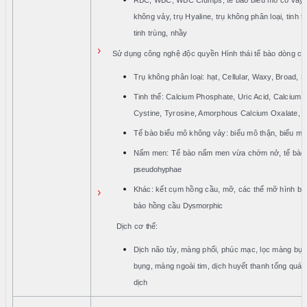
RBC, WBC, WBC Clumps, tế bào biểu mô có vảy,
DIAPRO
không vảy, trụ Hyaline, trụ không phân loại, tinh t
|
tinh trùng, nhầy
›
ABBOTT
Sử dụng công nghệ độc quyền Hình thái tế bào dòng ch
|
Trụ không phân loại: hạt, Cellular, Waxy, Broad,
ARKRAY
Tinh thể: Calcium Phosphate, Uric Acid, Calcium 
Cystine, Tyrosine, Amorphous Calcium Oxalate, T
Tế bào biểu mô không vảy: biểu mô thận, biểu m
Nấm men: Tế bào nấm men vừa chớm nở, tế bào
pseudohyphae
Khác: kết cụm hồng cầu, mỡ, các thể mỡ hình bầu 
›
bào hồng cầu
Dysmorphic
Dịch cơ
thể:
Dịch não tủy, màng phổi, phúc mạc, lọc màng bụ
bụng, màng ngoài tim, dịch huyết thanh tổng quát,
dịch