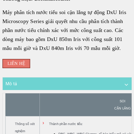
Đối tác
Máy phân tích nước tiểu soi cặn lắng tự động DxU Iris
BECKMAN COULTER
Microscopy Series giải quyết nhu cầu phân tích thành
|
phần nước tiểu chính xác với mức công suất cao. Các
FUJIREBIO
dòng máy bao gồm DxU 850m Iris với công suất 101
|
mẫu mỗi giờ và DxU 840m Iris với 70 mẫu mỗi giờ.
FAN
|
LIÊN HỆ
STRECK
|
Mô tả
ERBALACHEMA
|
SOI
SIFIN
C
Ặ
N
L
Ắ
NG
|
SFRI
›
Thông số xét
Thành phần nước
tiểu:
|
nghiệm