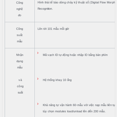
Hình thái tế bào dòng chảy kỹ thuật số (Digital Flow Morph
Công
Recognition.
nghệ
đo
Công
Lên tới 101 mẫu mỗi
giờ
suất
mẫu
›
Nhận
Mã vạch ID tự động hoặc nhập ID bằng bàn
phím
dạng
mẫu
›
và
Hệ thống khay 10
ống
công
suất
›
Khả năng tự vận hành 60-mẫu với việc nạp mẫu liên tục
tùy chọn modules load/unload lên đến 200 mẫu.